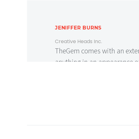
JENIFFER BURNS
Creative Heads Inc.
TheGem comes with an exten
anything in an appearance of
MARCUS FIELDS
Marketing Manager
This powerful theme was opt
insights &amp; co., it delive