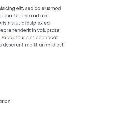
sicing elit, sed do eiusmod
liqua. Ut enim ad mini
s nisi ut aliquip ex ea
reprehenderit in voluptate
ur. Excepteur sint occaecat
a deserunt mollit anim id est
ation