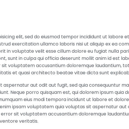
sicing elit, sed do eiusmod tempor incididunt ut labore e
trud exercitation ullamco laboris nisi ut aliquip ex ea c
t in voluptate velit esse cillum dolore eu fugiat nulla pari
, sunt in culpa qui officia deserunt mollit anim id est la
ror sit voluptatem accusantium doloremque laudantium, t
itatis et quasi architecto beatae vitae dicta sunt explicab
 aspernatur aut odit aut fugit, sed quia consequuntur ma
iunt. Neque porro quisquam est, qui dolorem ipsum quia do
on numquam eius modi tempora incidunt ut labore et dolore
im ipsam voluptatem quia voluptas sit aspernatur aut o
tus error sit voluptatem accusantium doloremque laudanti
entore veritatis.