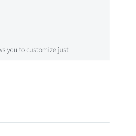
s you to customize just
ested with pagespeed
nification.