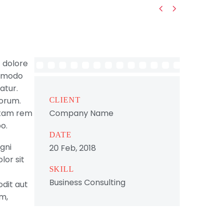


t dolore
ommodo
atur.
borum.
CLIENT
otam rem
Company Name
o.
DATE
gni
20 Feb, 2018
lor sit
SKILL
Business Consulting
dit aut
um,