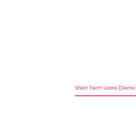
(DEMO)
Home
Portfolio Item
Short Term Loans (Demo