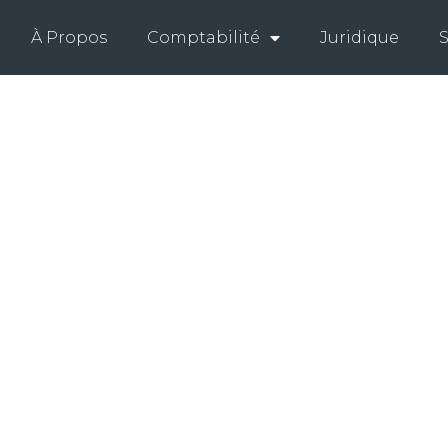
À Propos
Comptabilité
Juridique
S
RT TERM L