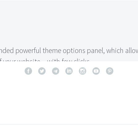
ded powerful theme options panel, which allow
 your website – with few clicks.
imised to get the best performance results. T
rs even better results with super cache &amp; mi